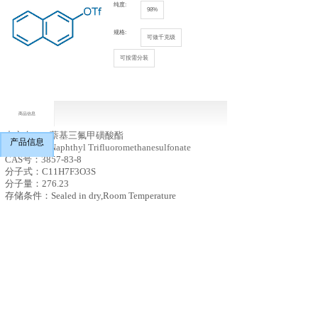
纯度:
98%
规格:
可做千克级
可按需分装
商品信息
中文名：
2-萘基三氟甲磺酸
酯
产品信息
英文名：
2-Naphthyl Trifluoromethanesulfonate
CAS号：3857-83-8
分子式：C11H7F3O3S
分子量：276.23
存储条件：Sealed in dry,Room Temperature
上一个：
N-(三氟甲硫基)邻苯二甲酰亚胺（CAS号：719-98-2）
下一个：
4-(三氟甲基)苯甲酰氟（CAS号：368-94-5）